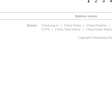
1
2
3
Quiénes somos
Socios:
China.org.cn
|
China Today
|
China Pictorial
|
CGTN
|
China Tibet Online
|
China Radio Intern
Copyright Chinatoday Pa