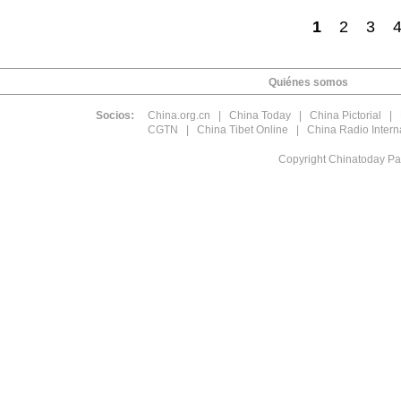
1
2
3
Quiénes somos
Socios:
China.org.cn
|
China Today
|
China Pictorial
|
CGTN
|
China Tibet Online
|
China Radio Intern
Copyright Chinatoday Pa