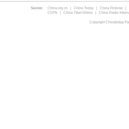
Socios:
China.org.cn
|
China Today
|
China Pictorial
|
CGTN
|
China Tibet Online
|
China Radio Intern
Copyright Chinatoday Pa