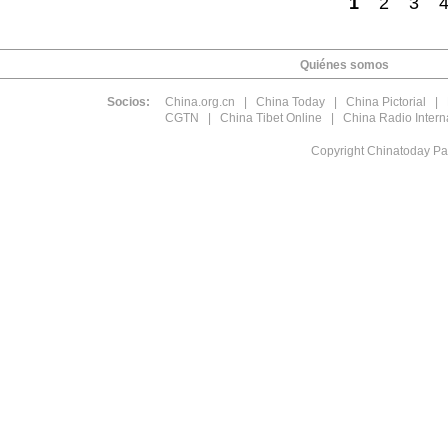
1
2
3
Quiénes somos
Socios:
China.org.cn
|
China Today
|
China Pictorial
|
CGTN
|
China Tibet Online
|
China Radio Intern
Copyright Chinatoday Pa