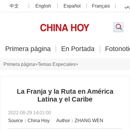
中文
English
Español
Français
بي
Primera página
En Portada
Fotonoti
Primera página
>
Temas Especiales
>
China-AL en la Nueva Era
La Franja y la Ruta en América
Latina y el Caribe
2022-08-29 14:01:00
Source：China Hoy
Author：ZHANG WEN