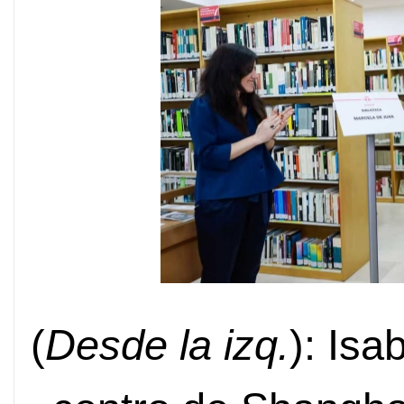
(
Desde la izq.
): Isa