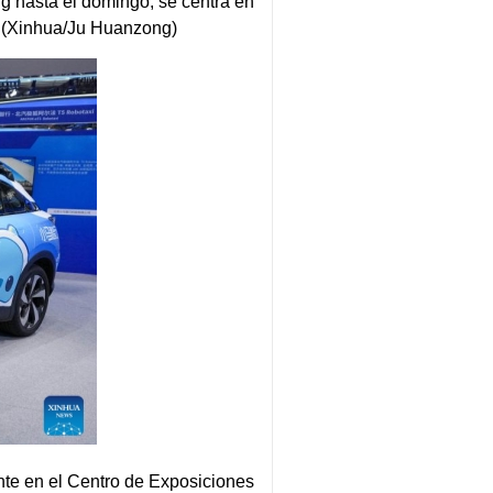
g hasta el domingo, se centra en
". (Xinhua/Ju Huanzong)
te en el Centro de Exposiciones