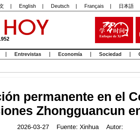
文
|
English
|
Deutsch
|
Français
|
日本語
1952
|
|
|
|
Entrevistas
Economía
Sociedad
ión permanente en el C
iones Zhongguancun en
2026-03-27 Fuente: Xinhua Autor: