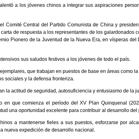
, alentó a los jóvenes chinos a integrar sus aspiraciones pers
del Comité Central del Partido Comunista de China y president
 carta de respuesta a los representantes de los galardonados 
emio Pionero de la Juventud de la Nueva Era, en vísperas del
xtensivos sus saludos festivos a los jóvenes de todo el país.
ejemplares, que trabajan en puestos de base en áreas como la i
ios sociales y la defensa fronteriza.
an la actitud de seguridad, autosuficiencia y entusiasmo de la j
o en que comienza el período del XV Plan Quinquenal (202
tud una oportunidad excelente para contribuir al desarrollo del 
chinos a mantenerse fieles a sus puestos, esforzarse por alca
la nueva expedición de desarrollo nacional.