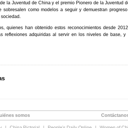
de la Juventud de China y el premio Pionero de la Juventud 
 sobresalen como modelos a seguir y demuestran progreso po
a sociedad.
s, quienes han obtenido estos reconocimientos desde 2012,
as reflexiones adquiridas al servir en los niveles de base, 
as
uiénes somos
Contáctano
y
|
China Pictorial
|
People's Daily Online
|
Women of Ch