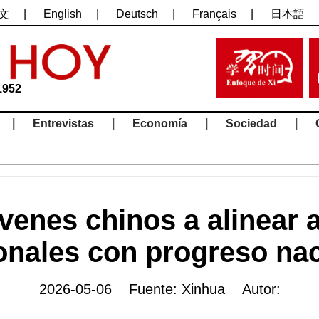
文
|
English
|
Deutsch
|
Français
|
日本語
1952
|
|
|
|
Entrevistas
Economía
Sociedad
jóvenes chinos a alinear
onales con progreso nac
2026-05-06 Fuente: Xinhua Autor: