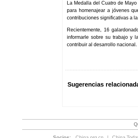
La Medalla del Cuatro de Mayo 
para homenajear a jóvenes que
contribuciones significativas a l
Recientemente, 16 galardonado
informarle sobre su trabajo y l
contribuir al desarrollo nacional.
Sugerencias relacionad
Q
Socios:
China.org.cn
|
China Toda