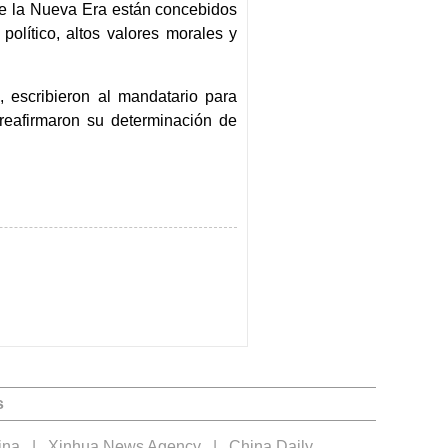
de la Nueva Era están concebidos
lítico, altos valores morales y
 escribieron al mandatario para
y reafirmaron su determinación de
s
ina
|
Xinhua News Agency
|
China Daily